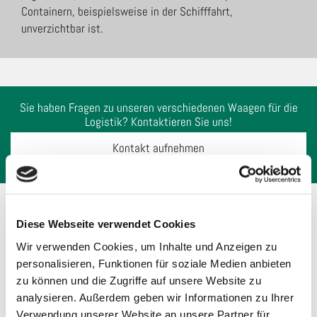
Containern, beispielsweise in der Schifffahrt,
unverzichtbar ist.
Sie haben Fragen zu unseren verschiedenen Waagen für die
Logistik? Kontaktieren Sie uns!
Kontakt aufnehmen
Vorteile von MeWa als Partner für
Diese Webseite verwendet Cookies
Logistikwaagen
Wir verwenden Cookies, um Inhalte und Anzeigen zu
personalisieren, Funktionen für soziale Medien anbieten
zu können und die Zugriffe auf unsere Website zu
Wir verbinden ein auf Ihre Verwendungszwecke
analysieren. Außerdem geben wir Informationen zu Ihrer
zugeschnittenes Angebot an Waagen mit einem umfassenden
Verwendung unserer Website an unsere Partner für
Service
. Das bedeutet, wir liefern Ihnen passende Waagen für